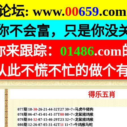
坛: www.
00
659
.co
你不会富，只是你没
你来跟踪：
01486
.com
从此不慌不忙的做个
得乐五肖