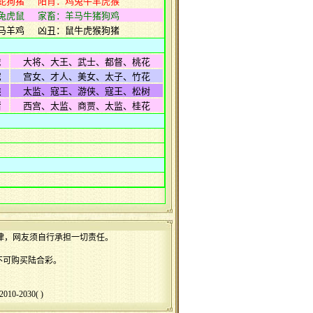
蛇狗猪 阳肖：鸡兔牛羊虎猴
兔虎鼠 家畜：羊马牛猪狗鸡
马羊鸡 凶丑：鼠牛虎猴狗猪
虎
大将、大王、武士、都督、桃花
蛇
宫女、才人、美女、太子、竹花
猴
太监、寇王、游侠、寇王、松树
猪
西宫、太监、商贾、太监、桂花
律，网友须自行承担一切责任。
不可购买陆合彩。
0-2030( )