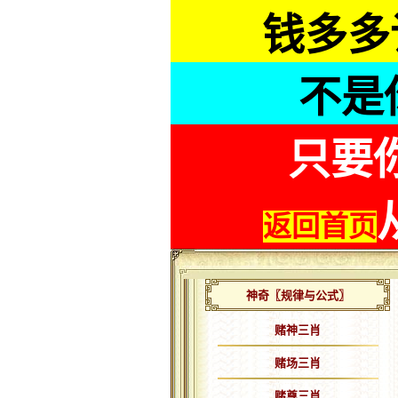
钱多多论
不是
只要
返回首页
神
奇〖规律与公式〗
赌神三肖
赌场三肖
赌尊三肖