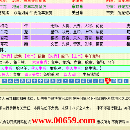
龙蛇 后肖：马羊猴鸡狗猪
阴阳肖
阴肖：鼠龙马
牛龙 地肖：蛇羊鸡狗鼠虎
家野肖
野兽：猴蛇龙
鸡猪 双笔划肖:牛虎兔羊猴狗
美丑肖
吉美：兔龙蛇
、梅花
牛
无帅、大将、员外、大将、荷花
、兰花
龙
皇帝、状元、皇帝、上帝、梨花
、杏花
羊
相将、西宫、夫人、西宫、樱花
、苓花
狗
文官、先锋、管家、先锋、菊花
属性：
【木肖】
虎兔
【水肖】
鼠猪
【火肖】
蛇马
【土肖】
牛羊龙狗
虎马狗、兔羊猪。
六合生肖
：鼠牛、龙鸡、虎猪、蛇猴、兔狗、马羊
夏天生肖：
蛇马羊，
秋天生肖：
猴狗鸡，
冬天生肖：
鼠牛猪。】
大恶人：
鼠猴
四大美女：
兔蛇羊 鸡
四大家臣：
牛马猪狗】
华人民共和国相关法律，切勿参与赌博触犯法例,在任何情况下引致触犯所属地区之法
须自行承担有关责任，本网站恕不负责。未满十八岁之人士，一律不得进行投注，亦
www.00659.com
六合彩开奖特码论坛
·版权所有 不得转载 © 201