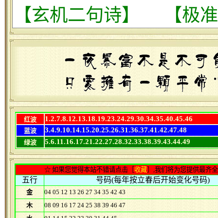
【玄机二句诗】
【极准
1.2.7.8.12.13.18.19.23.24.29.30.34.35.40.45.46
红波
3.4.9.10.14.15.20.25.26.31.36.37.41.42.47.48
蓝波
5.6.11.16.17.21.22.27.28.32.33.38.39.43.44.49
绿波
☆ 如果您觉得本站不错请点击［
收藏
］,我们将为您提供最齐
五行
号码(每年按立春后开始变化号码)
金
04 05 12 13 26 27 34 35 42 43
木
08 09 16 17 24 25 38 39 46 47