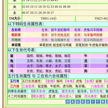
水
01 14 15 22 23 30 31 44 45
火
02 03 10 11 18 19 32 33 40 41 48 49
土
06 07 20 21 28 29 36 37
TM大小
TM01-24小
TM25-4
以下特码生肖属性表：
左右肖
左肖：鼠牛龙蛇猴鸡 右肖：虎兔马羊狗猪
前后肖
前肖：鼠牛虎兔龙蛇 后肖：马羊猴鸡狗猪
天地肖
天肖：兔马猴猪牛龙 地肖：蛇羊鸡狗鼠虎
单双笔
单笔划肖:鼠龙蛇马鸡猪 双笔划肖:牛虎兔羊猴狗
以下生肖代号表：
鼠
国师、叛贼、神偷、叛贼、梅花
牛
兔
玉帝、东宫、小姐、东宫、兰花
龙
马
太子、元帅、秀才、太子、杏花
羊
鸡
东宫、贵妃、歌女、贵妃、苓花
狗
五行生肖属性 与 三合肖六合肖属性：
五行肖
五行生肖属性：
【金肖】
猴鸡
【木肖】
虎兔
【水肖】
鼠猪
【
三六合
三合生肖
：鼠龙猴、牛蛇鸡、虎马狗、兔羊猪。
六合生肖
：
四季生肖属性：【
春天生肖：
虎兔龙，
夏天生肖：
蛇马羊，
秋天生肖：
十二代号属性：【
两大君王：
龙 虎
两大恶人：
鼠猴
四大美女：
兔蛇