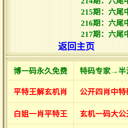
214期：六尾中
215期：六尾中
216期：六尾中
217期：六尾中特
返回主页
博一码永久免费
特码专家→半
平特王解玄机肖
公开四肖中特
白姐一肖平特王
玄机一码大公