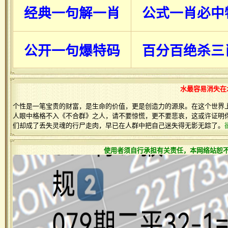
经典一句解一肖
公式一肖必中
公开一句爆特码
百分百绝杀三
水最容易消失在
个性是一笔宝贵的财富，是生命的价值，更是创造力的源泉。在这个世界
人眼中格格不入《不合群》之人，请不要惊慌，更不要悲哀，这或许证明
们却成了丢失灵魂的行尸走肉，早已在人群中把自己迷失得无影无踪了。
使用者须自行承担有关责任，本网络站恕