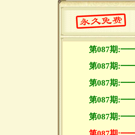
第087期:
第087期:
第087期:
第087期:
第087期:
第087期: