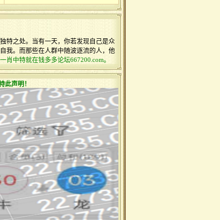
独特之处。当有一天，你若发现自己是众
自我。而那些在人群中随波逐流的人，他
一肖中特
就在钱多多论坛667200.com。
特此声明！