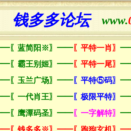
钱多多论坛
www.
━━━〖蓝简阳※〗━━
〖平特一肖〗
━
━━━〖霸王别姬〗━━
〖平特一尾〗
━
━━━〖玉兰广场〗━━
〖平特⑤码〗
━
━━━〖一代肖王〗━━
〖极限平特〗
━
━━━〖鹰潭码圣〗━━
〖一字解特〗
━
━━━〖钱多多※〗━━
〖跑狗玄机〗
━