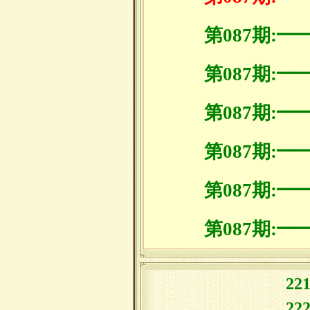
第087期:
第087期:
第087期:
第087期:
第087期:
第087期:
2
2