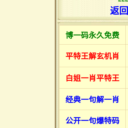
返
博一码永久免费
平特王解玄机肖
白姐一肖平特王
经典一句解一肖
公开一句爆特码