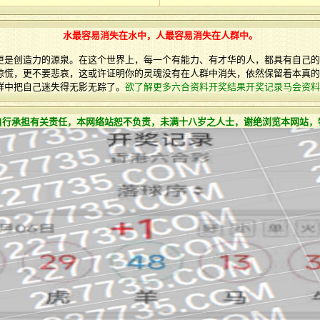
水最容易消失在水中，人最容易消失在人群中。
更是创造力的源泉。在这个世界上，每一个有能力、有才华的人，都具有自己的
惊慌，更不要悲哀，这或许证明你的灵魂没有在人群中消失，依然保留着本真的
群中把自己迷失得无影无踪了。
欲了解更多
六合资料开奖结果开奖记录马会资料
自行承担有关责任，本网络站恕不负责，未满十八岁之人士，谢绝浏览本网站，