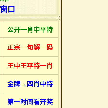
窗口
公开一肖中平特
正宗一句解一码
王中王平特一肖
金牌→四肖中特
第一时间看开奖