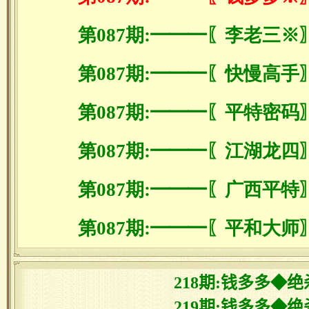
第087期:━━━〖李老三※
第087期:━━━〖快慢高手
第087期:━━━〖平特密码
第087期:━━━〖江湖龙四
第087期:━━━〖广西平特
第087期:━━━〖平和大师
218期:钱多多◆
219期:钱多多◆