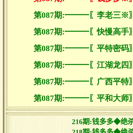
第087期:━━━〖李老三※
第087期:━━━〖快慢高手
第087期:━━━〖平特密码
第087期:━━━〖江湖龙四
第087期:━━━〖广西平特
第087期:━━━〖平和大师
216期:钱多多◆绝
218期:钱多多◆绝