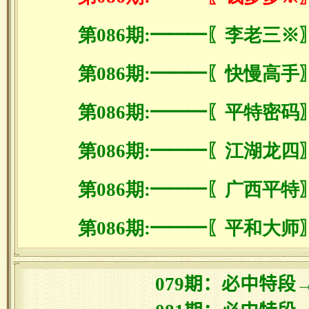
第086期:━━━〖李老三※
第086期:━━━〖快慢高手
第086期:━━━〖平特密码
第086期:━━━〖江湖龙四
第086期:━━━〖广西平特
第086期:━━━〖平和大师
079期：必中特段