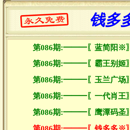
钱多
第086期:━━━〖蓝简阳※
第086期:━━━〖霸王别姬
第086期:━━━〖玉兰广场
第086期:━━━〖一代肖王
第086期:━━━〖鹰潭码圣
第086期:━━━〖钱多多※