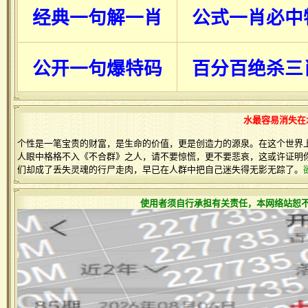
经典一句解一肖
公式一肖必中
公开一句爆特码
百分百绝杀三
水最容易消失在
个性是一笔宝贵的财富，是生命的价值，更是创造力的源泉。在这个世界
人眼中格格不入《不合群》之人，请不要惊慌，更不要悲哀，这或许证明
们却成了丢失灵魂的行尸走肉，早已在人群中把自己迷失得无影无踪了。
使用者须自行承担有关责任，本网络站恕