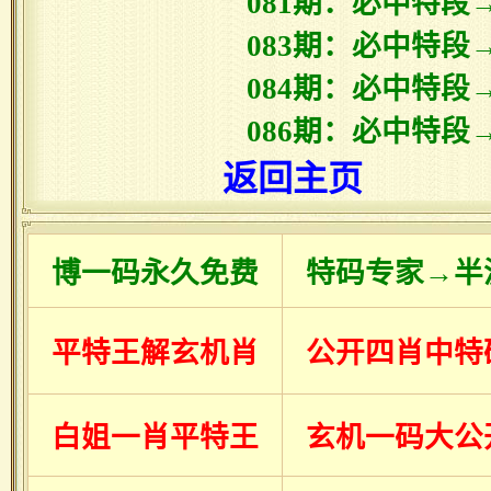
081期：必中特段
083期：必中特段
084期：必中特段
086期：必中特段
返回主页
博一码永久免费
特码专家→半
平特王解玄机肖
公开四肖中特
白姐一肖平特王
玄机一码大公