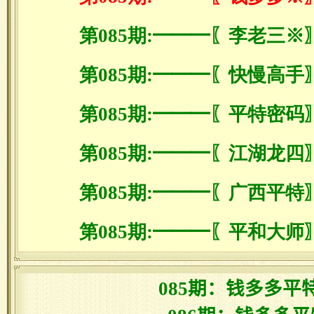
第085期:━━━〖李老三※
第085期:━━━〖快慢高手
第085期:━━━〖平特密码
第085期:━━━〖江湖龙四
第085期:━━━〖广西平特
第085期:━━━〖平和大师
085期：钱多多平