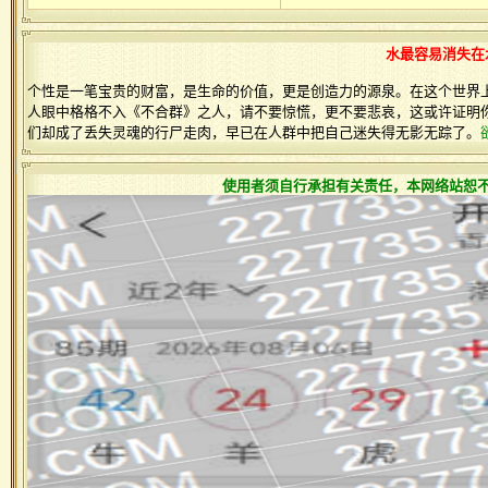
水最容易消失在
个性是一笔宝贵的财富，是生命的价值，更是创造力的源泉。在这个世界
人眼中格格不入《不合群》之人，请不要惊慌，更不要悲哀，这或许证明
们却成了丢失灵魂的行尸走肉，早已在人群中把自己迷失得无影无踪了。
使用者须自行承担有关责任，本网络站恕