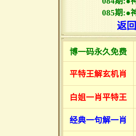
084期:
085期:
返
博一码永久免费
平特王解玄机肖
白姐一肖平特王
经典一句解一肖