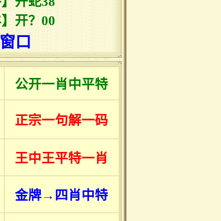
牛】开
蛇38
羊】开
？00
窗口
公开一肖中平特
正宗一句解一码
王中王平特一肖
金牌→四肖中特