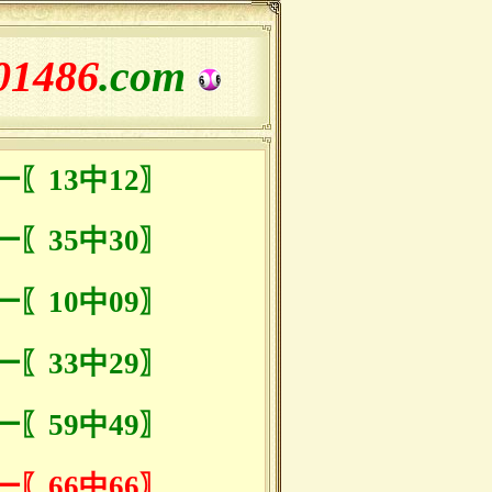
01486
.com
━〖13中12〗
━〖35中30〗
━〖10中09〗
━〖33中29〗
━〖59中49〗
━〖66中66〗