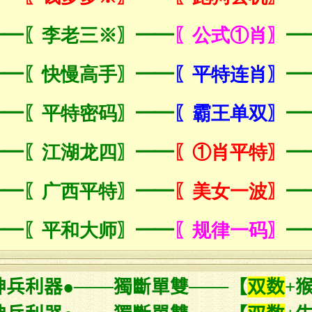
━━━〖李老三※〗━━
〖公式①肖〗
━
━━━〖快慢高手〗━━
〖平特连肖〗
━
━━━〖平特密码〗━━
〖霸王单双〗
━
━━━〖江湖龙四〗━━
〖①肖平特〗
━
━━━〖广西平特〗━━
〖美女一波〗
━
━━━〖平和大师〗━━
〖规律一码〗
━
●神兵利器●───獨斷單雙───【
双数
+