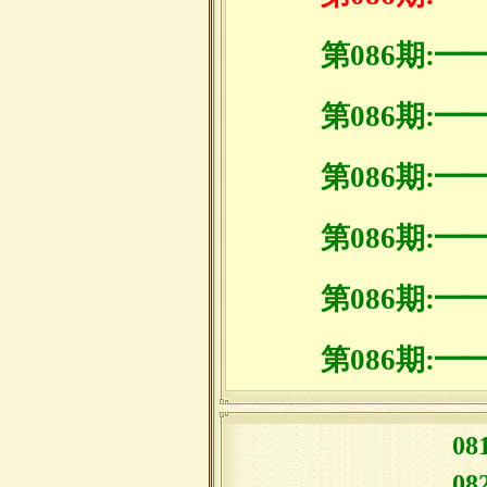
第086期:
第086期:
第086期:
第086期:
第086期:
第086期:
0
0