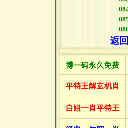
0
0
0
返
博一码永久免费
平特王解玄机肖
白姐一肖平特王