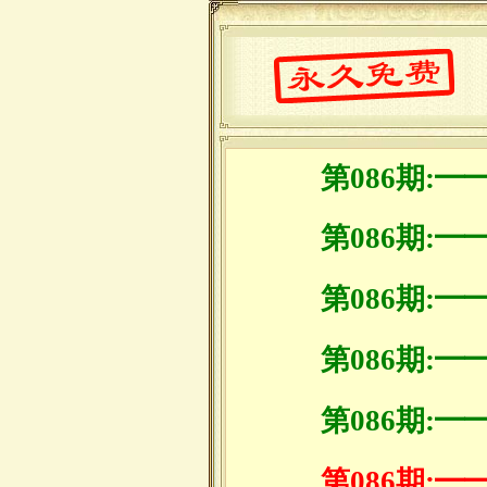
第086期:
第086期:
第086期:
第086期:
第086期:
第086期: