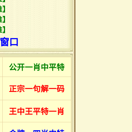
准】
准】
准】
窗口
公开一肖中平特
正宗一句解一码
王中王平特一肖