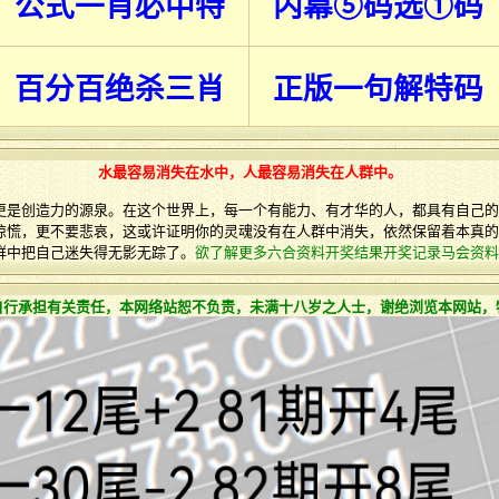
公式一肖必中特
内幕⑤码选①码
百分百绝杀三肖
正版一句解特码
水最容易消失在水中，人最容易消失在人群中。
更是创造力的源泉。在这个世界上，每一个有能力、有才华的人，都具有自己的
惊慌，更不要悲哀，这或许证明你的灵魂没有在人群中消失，依然保留着本真的
群中把自己迷失得无影无踪了。
欲了解更多
六合资料开奖结果开奖记录马会资料
自行承担有关责任，本网络站恕不负责，未满十八岁之人士，谢绝浏览本网站，