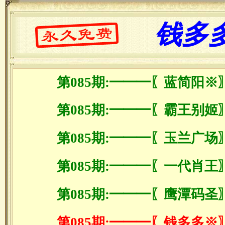
钱多
第085期:━━━〖蓝简阳※
第085期:━━━〖霸王别姬
第085期:━━━〖玉兰广场
第085期:━━━〖一代肖王
第085期:━━━〖鹰潭码圣
第085期:━━━〖钱多多※