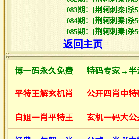
083期：[荆轲刺秦]杀
084期：[荆轲刺秦]杀
085期：[荆轲刺秦]杀5码
返回主页
博一码永久免费
特码专家→半
平特王解玄机肖
公开四肖中特
白姐一肖平特王
玄机一码大公