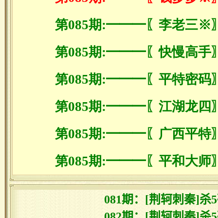
第085期:━━━〖李老三※
第085期:━━━〖快慢高手
第085期:━━━〖平特密码
第085期:━━━〖江湖龙四
第085期:━━━〖广西平特
第085期:━━━〖平和大师
081期：[荆轲刺秦]杀
082期：[荆轲刺秦]杀