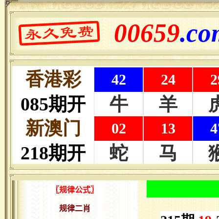
00659
.co
〖规律公式〗
规律二肖